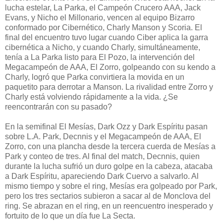
lucha estelar, La Parka, el Campeón Crucero AAA, Jack
Evans, y Nicho el Millonario, vencen al equipo Bizarro
conformado por Cibernético, Charly Manson y Scoria. El
final del encuentro tuvo lugar cuando Ciber aplica la garra
cibernética a Nicho, y cuando Charly, simultáneamente,
tenía a La Parka listo para El Pozo, la intervención del
Megacampeón de AAA, El Zorro, golpeando con su kendo a
Charly, logró que Parka convirtiera la movida en un
paquetito para derrotar a Manson. La rivalidad entre Zorro y
Charly está volviendo rápidamente a la vida. ¿Se
reencontrarán con su pasado?
En la semifinal El Mesías, Dark Ozz y Dark Espíritu pasan
sobre L.A. Park, Decnnis y el Megacampeón de AAA, El
Zorro, con una plancha desde la tercera cuerda de Mesías a
Park y conteo de tres. Al final del match, Decnnis, quien
durante la lucha sufrió un duro golpe en la cabeza, atacaba
a Dark Espíritu, apareciendo Dark Cuervo a salvarlo. Al
mismo tiempo y sobre el ring, Mesías era golpeado por Park,
pero los tres sectarios subieron a sacar al de Monclova del
ring. Se abrazan en el ring, en un reencuentro inesperado y
fortuito de lo que un día fue La Secta.