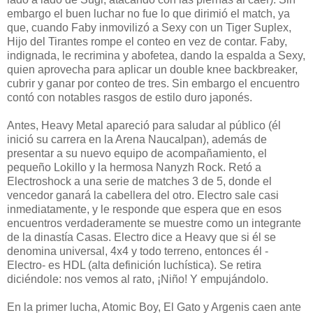
embargo el buen luchar no fue lo que dirimió el match, ya
que, cuando Faby inmovilizó a Sexy con un Tiger Suplex,
Hijo del Tirantes rompe el conteo en vez de contar. Faby,
indignada, le recrimina y abofetea, dando la espalda a Sexy,
quien aprovecha para aplicar un double knee backbreaker,
cubrir y ganar por conteo de tres. Sin embargo el encuentro
contó con notables rasgos de estilo duro japonés.
Antes, Heavy Metal apareció para saludar al público (él
inició su carrera en la Arena Naucalpan), además de
presentar a su nuevo equipo de acompañamiento, el
pequeño Lokillo y la hermosa Nanyzh Rock. Retó a
Electroshock a una serie de matches 3 de 5, donde el
vencedor ganará la cabellera del otro. Electro sale casi
inmediatamente, y le responde que espera que en esos
encuentros verdaderamente se muestre como un integrante
de la dinastía Casas. Electro dice a Heavy que si él se
denomina universal, 4x4 y todo terreno, entonces él -
Electro- es HDL (alta definición luchística). Se retira
diciéndole: nos vemos al rato, ¡Niño! Y empujándolo.
En la primer lucha, Atomic Boy, El Gato y Argenis caen ante