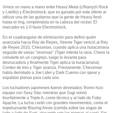
Vimos un mano a mano entre Heavy Metal (c/Nanyzh Rock
y Lokillo) y Electroshock, que es ganado por este último al
utilizar una de las guitarras que la gente de Heavy llevó
hasta el ring, rompiéndola en la cabeza del rocker. El
marcador es 1-0 favor Electroshock.
En el cuadrangular de eliminación para definir quién
avanzaría hacia Rey de Reyes, Xtreme Tiger venció al Rey
de Reyes 2010, Chessman, cuando aplica una huracarrana
seguida de varias "reversas" (Tiger intenta la rana, Chess la
convierte en un cangrejo, luego lo levanta para
desnucadora y finalmente Tiger aplica la huracarrana).
Conteo de tres y Tiger avanza. Previamente, Chessman
había derrotado a Joe Líder y Dark Cuervo con spear y
espaldas planas para cada uno.
Los luchadores japoneses fueron develados: Ronin hizo
equipo con Sexy Star, mientras que Sugi volvió
triunfalmente a Triple A, como técnico y al lado de Faby
Apache. La lucha contó con grandes movimientos, como el
espeluznante Blazing Arrow (corrida sobre las sogas de
lado a lado de Sugi, atacando con las piernas al caer). Sin